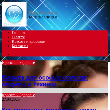
Menu
Мир Красоты
Красота и здоровье
Главная
О сайте
Красота и Здоровье
Контакты
Search
for
Красота и Здоровье
24.01.2026
Макияж для особых случаев:
секреты и техники
Красота и Здоровье
27.03.2026
Как сохранить молодость кожи: