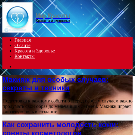
Menu
Мир Красоты
Красота и здоровье
Главная
О сайте
Красота и Здоровье
Контакты
Search
for
Макияж для особых случаев:
секреты и техники
Подготовка к важному событию Перед особым случаем важно
продумать свой образ до мельчайших деталей. Макияж играет
ключевую роль в создании…
Как сохранить молодость кожи:
советы косметологов