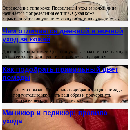
Определение типа кожи Правильный уход за кожей лица
начинается с определения ее типа. Сухая кожа
характеризуется ощущением стянутости и шелушением.…
Чем отличается дневной и ночной
уход за кожей
Дневной уход за кожей Дневной уход за кожей играет важную
роль в ее здоровье и красоте. Утром кожа нуждается в…
Как подобрать правильный цвет
помады
Выбор цвета помады Правильно подобранный цвет помады
может значительно изменить ваш образ и подчеркнуть
достоинства вашего лица. Перед тем как…
Маникюр и педикюр: правила
ухода