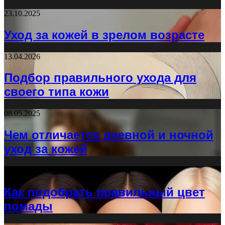
23.10.2025
Уход за кожей в зрелом возрасте
13.04.2026
Подбор правильного ухода для
своего типа кожи
08.05.2025
Чем отличается дневной и ночной
уход за кожей
12.02.2026
Как подобрать правильный цвет
помады