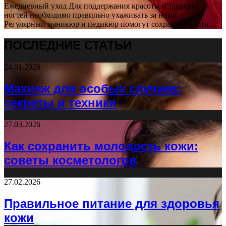
Ежедневный уход Для поддержания красоты и здоровья
ногтей необходимо правильно ухаживать за ними.
Регулярный маникюр и педикюр помогут сохранить ногти…
ПОСЛЕДНИЕ СТАТЬИ
24.01.2026
Макияж для особых случаев:
секреты и техники
27.03.2026
Как сохранить молодость кожи:
советы косметологов
27.02.2026
Правильное питание для здоровья
кожи