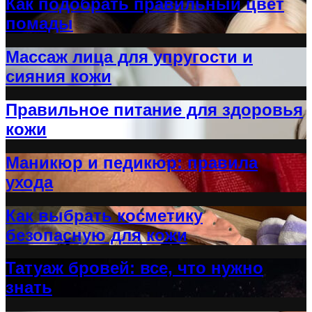
Как подобрать правильный цвет
помады
Массаж лица для упругости и
сияния кожи
Правильное питание для здоровья
кожи
Маникюр и педикюр: правила
ухода
Как выбрать косметику
безопасную для кожи
Татуаж бровей: все, что нужно
знать