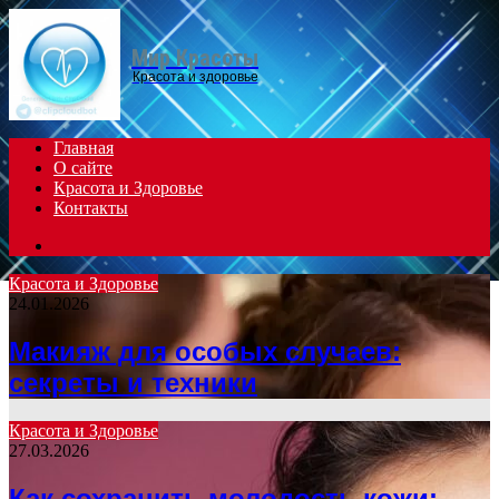
Menu
Мир Красоты
Красота и здоровье
Главная
О сайте
Красота и Здоровье
Контакты
Search
for
Красота и Здоровье
24.01.2026
Макияж для особых случаев:
секреты и техники
Красота и Здоровье
27.03.2026
Как сохранить молодость кожи: