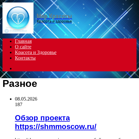
Menu
Мир Красоты
Красота и здоровье
Главная
О сайте
Красота и Здоровье
Контакты
Search
for
Разное
08.05.2026
187
Обзор проекта
https://shmmoscow.ru/