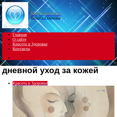
Menu
Мир Красоты
Красота и здоровье
Главная
О сайте
Красота и Здоровье
Контакты
Search
for
дневной уход за кожей
Красота и Здоровье