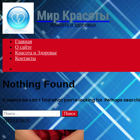
Мир Красоты
Красота и здоровье
Главная
О сайте
Красота и Здоровье
Контакты
Search
for
Nothing Found
It seems we can’t find what you’re looking for. Perhaps search
Найти:
ЧИТАЕМОЕ