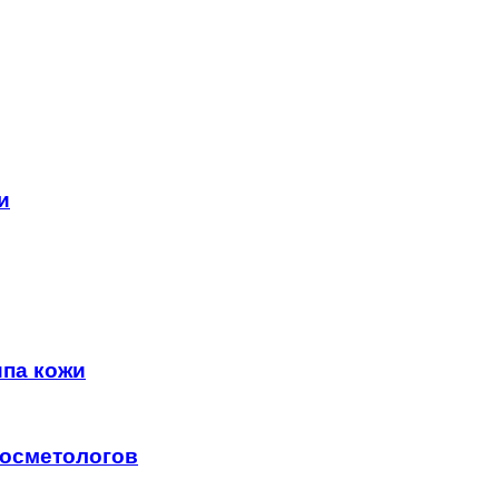
и
ипа кожи
косметологов