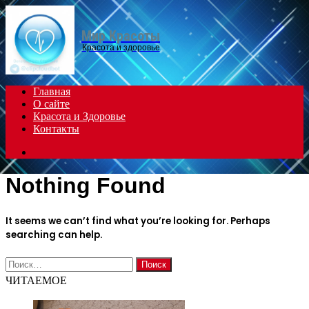
Menu
Мир Красоты
Красота и здоровье
Главная
О сайте
Красота и Здоровье
Контакты
Search
for
Nothing Found
It seems we can’t find what you’re looking for. Perhaps
searching can help.
Найти:
ЧИТАЕМОЕ